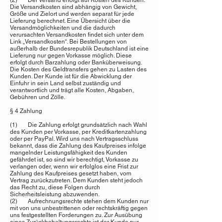
(2) Der Versand erfolgt auf Kosten des Kunden.
Die Versandkosten sind abhängig von Gewicht,
Größe und Zielort und werden separat für jede
Lieferung berechnet. Eine Übersicht über die
Versandmöglichkeiten und die dadurch
verursachten Versandkosten findet sich unter dem
Link „Versandkosten“. Bei Bestellungen von
außerhalb der Bundesrepublik Deutschland ist eine
Lieferung nur gegen Vorkasse möglich. Diese
erfolgt durch Barzahlung oder Banküberweisung.
Die Kosten des Geldtransfers gehen zu Lasten des
Kunden. Der Kunde ist für die Abwicklung der
Einfuhr in sein Land selbst zuständig und
verantwortlich und trägt alle Kosten, Abgaben,
Gebühren und Zölle.
§ 4 Zahlung
(1) Die Zahlung erfolgt grundsätzlich nach Wahl
des Kunden per Vorkasse, per Kreditkartenzahlung
oder per PayPal. Wird uns nach Vertragsschluss
bekannt, dass die Zahlung des Kaufpreises infolge
mangelnder Leistungsfähigkeit des Kunden
gefährdet ist, so sind wir berechtigt, Vorkasse zu
verlangen oder, wenn wir erfolglos eine Frist zur
Zahlung des Kaufpreises gesetzt haben, vom
Vertrag zurückzutreten. Dem Kunden steht jedoch
das Recht zu, diese Folgen durch
Sicherheitsleistung abzuwenden.
(2) Aufrechnungsrechte stehen dem Kunden nur
mit von uns unbestrittenen oder rechtskräftig gegen
uns festgestellten Forderungen zu. Zur Ausübung