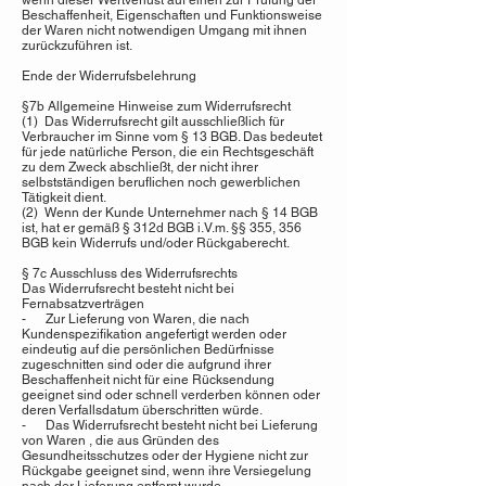
wenn dieser Wertverlust auf einen zur Prüfung der
Beschaffenheit, Eigenschaften und Funktionsweise
der Waren nicht notwendigen Umgang mit ihnen
zurückzuführen ist.
Ende der Widerrufsbelehrung
§7b Allgemeine Hinweise zum Widerrufsrecht
(1) Das Widerrufsrecht gilt ausschließlich für
Verbraucher im Sinne vom § 13 BGB. Das bedeutet
für jede natürliche Person, die ein Rechtsgeschäft
zu dem Zweck abschließt, der nicht ihrer
selbstständigen beruflichen noch gewerblichen
Tätigkeit dient.
(2) Wenn der Kunde Unternehmer nach § 14 BGB
ist, hat er gemäß § 312d BGB i.V.m. §§ 355, 356
BGB kein Widerrufs und/oder Rückgaberecht.
§ 7c Ausschluss des Widerrufsrechts
Das Widerrufsrecht besteht nicht bei
Fernabsatzverträgen
- Zur Lieferung von Waren, die nach
Kundenspezifikation angefertigt werden oder
eindeutig auf die persönlichen Bedürfnisse
zugeschnitten sind oder die aufgrund ihrer
Beschaffenheit nicht für eine Rücksendung
geeignet sind oder schnell verderben können oder
deren Verfallsdatum überschritten würde.
- Das Widerrufsrecht besteht nicht bei Lieferung
von Waren , die aus Gründen des
Gesundheitsschutzes oder der Hygiene nicht zur
Rückgabe geeignet sind, wenn ihre Versiegelung