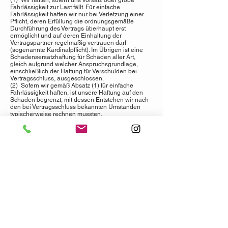
(1) Wir haften, sofern uns Vorsatz oder grobe
Fahrlässigkeit zur Last fällt. Für einfache
Fahrlässigkeit haften wir nur bei Verletzung einer
Pflicht, deren Erfüllung die ordnungsgemäße
Durchführung des Vertrags überhaupt erst
ermöglicht und auf deren Einhaltung der
Vertragspartner regelmäßig vertrauen darf
(sogenannte Kardinalpflicht). Im Übrigen ist eine
Schadensersatzhaftung für Schäden aller Art,
gleich aufgrund welcher Anspruchsgrundlage,
einschließlich der Haftung für Verschulden bei
Vertragsschluss, ausgeschlossen.
(2) Sofern wir gemäß Absatz (1) für einfache
Fahrlässigkeit haften, ist unsere Haftung auf den
Schaden begrenzt, mit dessen Entstehen wir nach
den bei Vertragsschluss bekannten Umständen
typischerweise rechnen mussten.
(3) Vorstehende Haftungsausschlüsse und –
beschränkungen gelten weder, wenn wir eine
Garantie für die Beschaffenheit der Ware
übernommen haben, noch für Schäden, die nach
dem Produkthaftungsgesetz zu ersetzen sind, noch
für Schäden an Leben, Körper oder Gesundheit
noch für gesetzliche Ansprüche.
(4) Vorstehende Haftungsausschlüsse und –
begrenzungen gelten auch zugunsten unserer
Mitarbeiter, Erfüllungsgehilfen und sonstiger Dritter,
deren wir uns zur Vertragserfüllung bedienen.
§ 10 Anwendbares Recht
Für diese Geschäftsbedingungen und die