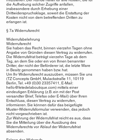
mitzuteilen. Der Kunde haftet für alle Kosten, die für
die Aufhebung solcher Zugriffe anfallen,
insbesondere durch Erhebung einer
Drittwiderspruchsklage, soweit die Erstattung der
Kosten nicht von dem betreffenden Dritten zu
erlangen ist.
§ 7a Widerrufsrecht
Widerrufsbelehrung
Widerrufsrecht
Sie haben das Recht, binnen vierzehn Tagen ohne
Angabe von Gründen diesen Vertrag zu widerrufen.
Die Widerrufsfrist beträgt vierzehn Tage ab dem
Tag, an dem Sie oder ein von Ihnen benannter
Dritter, der nicht der Beförderer ist, die letzte Ware
in Besitz genommen haben bzw. hat.
Um Ihr Widerrufsrecht auszuüben, müssen Sie uns
(TZ Concepts GmbH, Mulackstraße 11, 10119
Berlin, Tel.
+49 (0)30 23357411
, E-Mail:
hello@fetedelaboutique.com
) mittels einer
eindeutigen Erklärung (z.B. ein mit der Post
versandter Brief, Telefax oder E-Mail) über Ihren
Entschluss, diesen Vertrag zu widerrufen,
informieren. Sie können dafür das beigefügte
Muster-Widerrufsformular verwenden, das jedoch
nicht vorgeschrieben ist.
Zur Wahrung der Widerrufsfrist reicht es aus, dass
Sie die Mitteilung über die Ausübung des
Widerrufsrechts vor Ablauf der Widerrufsfrist
absenden.