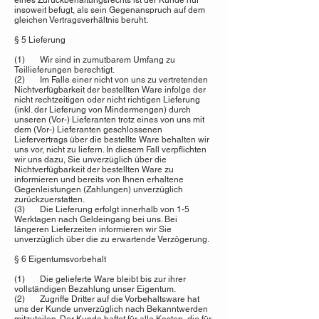
eines Zurückbehaltungsrechts ist der Kunde nur
insoweit befugt, als sein Gegenanspruch auf dem
gleichen Vertragsverhältnis beruht.
§ 5 Lieferung
(1) Wir sind in zumutbarem Umfang zu
Teillieferungen berechtigt.
(2) Im Falle einer nicht von uns zu vertretenden
Nichtverfügbarkeit der bestellten Ware infolge der
nicht rechtzeitigen oder nicht richtigen Lieferung
(inkl. der Lieferung von Mindermengen) durch
unseren (Vor-) Lieferanten trotz eines von uns mit
dem (Vor-) Lieferanten geschlossenen
Liefervertrags über die bestellte Ware behalten wir
uns vor, nicht zu liefern. In diesem Fall verpflichten
wir uns dazu, Sie unverzüglich über die
Nichtverfügbarkeit der bestellten Ware zu
informieren und bereits von Ihnen erhaltene
Gegenleistungen (Zahlungen) unverzüglich
zurückzuerstatten.
(3) Die Lieferung erfolgt innerhalb von 1-5
Werktagen nach Geldeingang bei uns. Bei
längeren Lieferzeiten informieren wir Sie
unverzüglich über die zu erwartende Verzögerung.
§ 6 Eigentumsvorbehalt
(1) Die gelieferte Ware bleibt bis zur ihrer
vollständigen Bezahlung unser Eigentum.
(2) Zugriffe Dritter auf die Vorbehaltsware hat
uns der Kunde unverzüglich nach Bekanntwerden