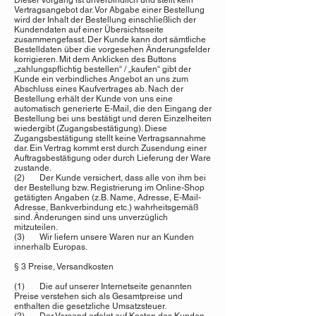
Dieser Vorgang ist unverbindlich und stellt kein
Vertragsangebot dar. Vor Abgabe einer Bestellung
wird der Inhalt der Bestellung einschließlich der
Kundendaten auf einer Übersichtsseite
zusammengefasst. Der Kunde kann dort sämtliche
Bestelldaten über die vorgesehen Änderungsfelder
korrigieren. Mit dem Anklicken des Buttons
„zahlungspflichtig bestellen“ / „kaufen“ gibt der
Kunde ein verbindliches Angebot an uns zum
Abschluss eines Kaufvertrages ab. Nach der
Bestellung erhält der Kunde von uns eine
automatisch generierte E-Mail, die den Eingang der
Bestellung bei uns bestätigt und deren Einzelheiten
wiedergibt (Zugangsbestätigung). Diese
Zugangsbestätigung stellt keine Vertragsannahme
dar. Ein Vertrag kommt erst durch Zusendung einer
Auftragsbestätigung oder durch Lieferung der Ware
zustande.
(2) Der Kunde versichert, dass alle von ihm bei
der Bestellung bzw. Registrierung im Online-Shop
getätigten Angaben (z.B. Name, Adresse, E-Mail-
Adresse, Bankverbindung etc.) wahrheitsgemäß
sind. Änderungen sind uns unverzüglich
mitzuteilen.
(3) Wir liefern unsere Waren nur an Kunden
innerhalb Europas.
§ 3 Preise, Versandkosten
(1) Die auf unserer Internetseite genannten
Preise verstehen sich als Gesamtpreise und
enthalten die gesetzliche Umsatzsteuer.